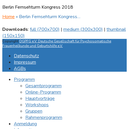
Berlin Fernsehturm Kongress 2018
Home
»
Berlin Fernsehturm Kongress…
Downloads
:
full (700x700)
|
medium (300x300)
|
thumbnail
(150x150)
Copyright
DGPFG e.V. Deutsche Gesellschaft für Psychosomatische
Frauenheilkunde und Geburtshilfe e.V.
Datenschutz
Impressum
AGBs
Programm
Gesamtprogramm
Online-Programm
Hauptvorträge
Workshops
Gruppen
Rahmenprogramm
Anmeldung