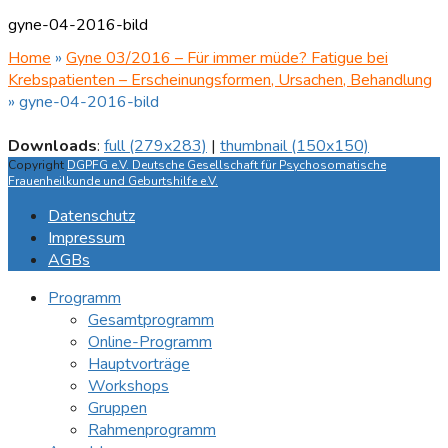
gyne-04-2016-bild
Home
»
Gyne 03/2016 – Für immer müde? Fatigue bei
Krebspatienten – Erscheinungsformen, Ursachen, Behandlung
»
gyne-04-2016-bild
Downloads
:
full (279x283)
|
thumbnail (150x150)
Copyright
DGPFG e.V. Deutsche Gesellschaft für Psychosomatische
Frauenheilkunde und Geburtshilfe e.V.
Datenschutz
Impressum
AGBs
Programm
Gesamtprogramm
Online-Programm
Hauptvorträge
Workshops
Gruppen
Rahmenprogramm