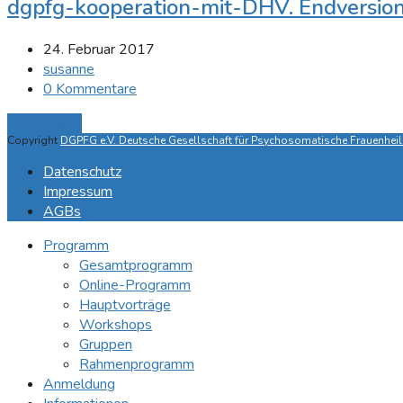
dgpfg-kooperation-mit-DHV. Endversio
24. Februar 2017
susanne
0 Kommentare
Mehr Lesen
Copyright
DGPFG e.V. Deutsche Gesellschaft für Psychosomatische Frauenheilk
Datenschutz
Impressum
AGBs
Programm
Gesamtprogramm
Online-Programm
Hauptvorträge
Workshops
Gruppen
Rahmenprogramm
Anmeldung