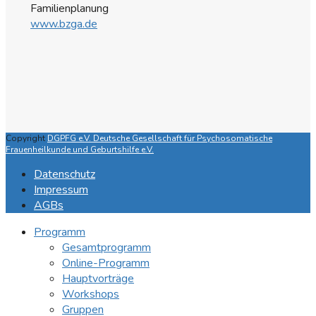
Familienplanung
www.bzga.de
Copyright
DGPFG e.V. Deutsche Gesellschaft für Psychosomatische
Frauenheilkunde und Geburtshilfe e.V.
Datenschutz
Impressum
AGBs
Programm
Gesamtprogramm
Online-Programm
Hauptvorträge
Workshops
Gruppen