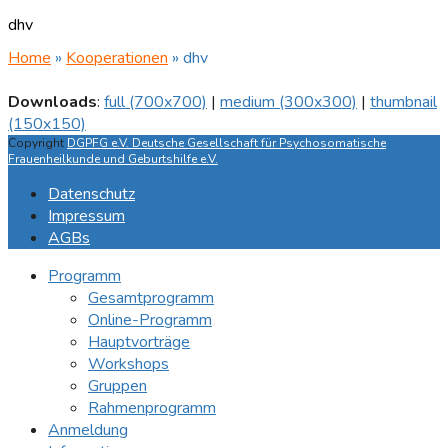
dhv
Home
»
Kooperationen
»
dhv
Downloads
:
full (700x700)
|
medium (300x300)
|
thumbnail
(150x150)
Copyright
DGPFG e.V. Deutsche Gesellschaft für Psychosomatische
Frauenheilkunde und Geburtshilfe e.V.
Datenschutz
Impressum
AGBs
Programm
Gesamtprogramm
Online-Programm
Hauptvorträge
Workshops
Gruppen
Rahmenprogramm
Anmeldung