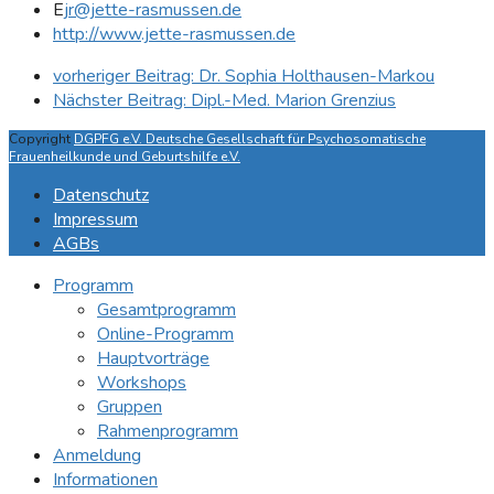
E
jr@jette-rasmussen.de
http://www.jette-rasmussen.de
vorheriger Beitrag:
Dr. Sophia Holthausen-Markou
Nächster Beitrag:
Dipl.-Med. Marion Grenzius
Copyright
DGPFG e.V. Deutsche Gesellschaft für Psychosomatische
Frauenheilkunde und Geburtshilfe e.V.
Datenschutz
Impressum
AGBs
Programm
Gesamtprogramm
Online-Programm
Hauptvorträge
Workshops
Gruppen
Rahmenprogramm
Anmeldung
Informationen