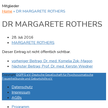
Mitglieder
Home
»
DR MARGARETE ROTHERS
DR MARGARETE ROTHERS
28. Juli 2016
MARGARETE ROTHERS
Dieser Eintrag ist nicht öffentlich sichtbar.
vorheriger Beitrag:
Dr. med. Kornelia Zok-Magon
Nächster Beitrag:
Prof. Dr. med. Kerstin Weidner
Copyright
DGPFG e.V. Deutsche Gesellschaft für Psychosomatische
Frauenheilkunde und Geburtshilfe e.V.
Datenschutz
Impressum
AGBs
Programm