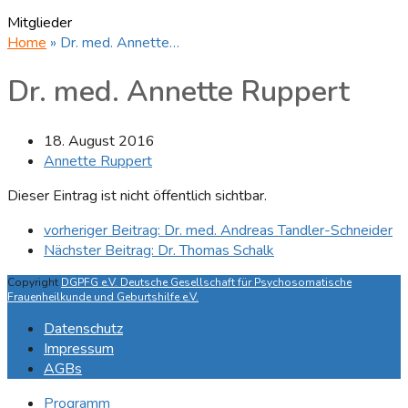
Mitglieder
Home
»
Dr. med. Annette…
Dr. med. Annette Ruppert
18. August 2016
Annette Ruppert
Dieser Eintrag ist nicht öffentlich sichtbar.
vorheriger Beitrag:
Dr. med. Andreas Tandler-Schneider
Nächster Beitrag:
Dr. Thomas Schalk
Copyright
DGPFG e.V. Deutsche Gesellschaft für Psychosomatische
Frauenheilkunde und Geburtshilfe e.V.
Datenschutz
Impressum
AGBs
Programm