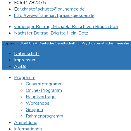
F
0641792375
E
dr.christof.schuetz@onlinemed.de
http://www.frauenarztpraxis-giessen.de
vorheriger Beitrag:
Michaela Brasch von Brauchitsch
Nächster Beitrag:
Brigitte Hein-Betz
Copyright
DGPFG e.V. Deutsche Gesellschaft für Psychosomatische Frauenheilk
Datenschutz
Impressum
AGBs
Programm
Gesamtprogramm
Online-Programm
Hauptvorträge
Workshops
Gruppen
Rahmenprogramm
Anmeldung
Informationen