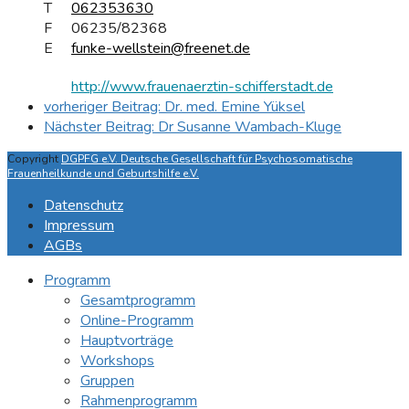
T
062353630
F
06235/82368
E
funke-wellstein@freenet.de
http://www.frauenaerztin-schifferstadt.de
vorheriger Beitrag:
Dr. med. Emine Yüksel
Nächster Beitrag:
Dr Susanne Wambach-Kluge
Copyright
DGPFG e.V. Deutsche Gesellschaft für Psychosomatische
Frauenheilkunde und Geburtshilfe e.V.
Datenschutz
Impressum
AGBs
Programm
Gesamtprogramm
Online-Programm
Hauptvorträge
Workshops
Gruppen
Rahmenprogramm