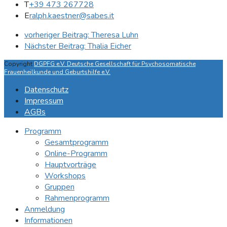
T
+39 473 267728
E
ralph.kaestner@sabes.it
vorheriger Beitrag:
Theresa Luhn
Nächster Beitrag:
Thalia Eicher
Copyright
DGPFG e.V. Deutsche Gesellschaft für Psychosomatische
Frauenheilkunde und Geburtshilfe e.V.
Datenschutz
Impressum
AGBs
Programm
Gesamtprogramm
Online-Programm
Hauptvorträge
Workshops
Gruppen
Rahmenprogramm
Anmeldung
Informationen