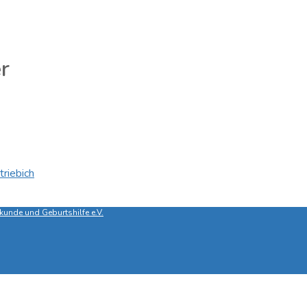
r
triebich
unde und Geburtshilfe e.V.