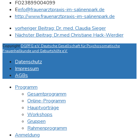
F
O23899004099
E
info@frauenarztpraxis-im-salinenpark.de
http://www.frauenarztpraxis-im-salinenpark.de
vorheriger Beitrag:
Dr. med. Claudia Sieger
Nächster Beitrag:
Dr.med Christiane Hack-Werdier
Copyright
DGPFG e.V. Deutsche Gesellschaft für Psychosomatische
Frauenheilkunde und Geburtshilfe e.V.
Datenschutz
Impressum
AGBs
Programm
Gesamtprogramm
Online-Programm
Hauptvorträge
Workshops
Gruppen
Rahmenprogramm
Anmeldung