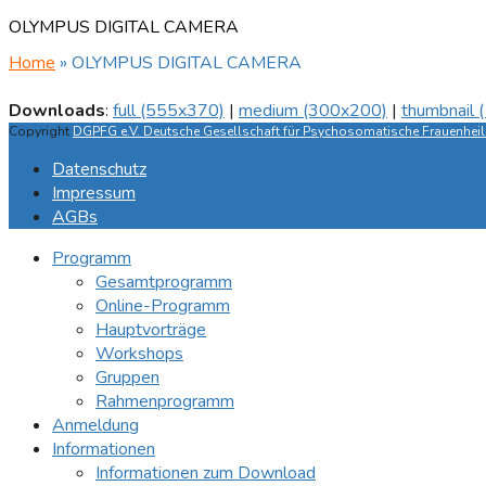
OLYMPUS DIGITAL CAMERA
Home
»
OLYMPUS DIGITAL CAMERA
Downloads
:
full (555x370)
|
medium (300x200)
|
thumbnail
Copyright
DGPFG e.V. Deutsche Gesellschaft für Psychosomatische Frauenheilk
Datenschutz
Impressum
AGBs
Programm
Gesamtprogramm
Online-Programm
Hauptvorträge
Workshops
Gruppen
Rahmenprogramm
Anmeldung
Informationen
Informationen zum Download