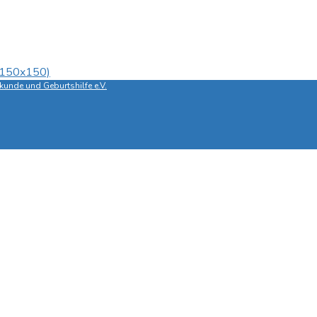
 (150x150)
unde und Geburtshilfe e.V.