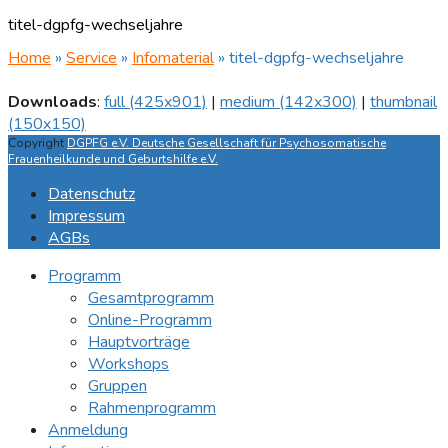
titel-dgpfg-wechseljahre
Home
»
Service
»
Infomaterial
»
titel-dgpfg-wechseljahre
Downloads
:
full (425x901)
|
medium (142x300)
|
thumbnail
(150x150)
Copyright
DGPFG e.V. Deutsche Gesellschaft für Psychosomatische
Frauenheilkunde und Geburtshilfe e.V.
Datenschutz
Impressum
AGBs
Programm
Gesamtprogramm
Online-Programm
Hauptvorträge
Workshops
Gruppen
Rahmenprogramm
Anmeldung