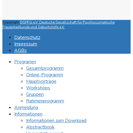
Copyright
DGPFG e.V. Deutsche Gesellschaft für Psychosomatische
Frauenheilkunde und Geburtshilfe e.V.
Datenschutz
Impressum
AGBs
Programm
Gesamtprogramm
Online-Programm
Hauptvorträge
Workshops
Gruppen
Rahmenprogramm
Anmeldung
Informationen
Informationen zum Download
Abstractbook