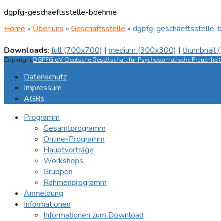
dgpfg-geschaeftsstelle-boehme
Home
»
Über uns
»
Geschäftsstelle
»
dgpfg-geschaeftsstelle
Downloads
:
full (700x700)
|
medium (300x300)
|
thumbnail
Copyright
DGPFG e.V. Deutsche Gesellschaft für Psychosomatische Frauenheilk
Datenschutz
Impressum
AGBs
Programm
Gesamtprogramm
Online-Programm
Hauptvorträge
Workshops
Gruppen
Rahmenprogramm
Anmeldung
Informationen
Informationen zum Download