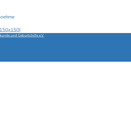
-boehme
 (150x150)
unde und Geburtshilfe e.V.