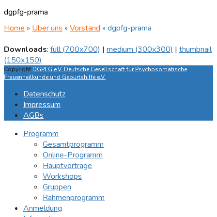
dgpfg-prama
Home
»
Über uns
»
Vorstand
»
dgpfg-prama
Downloads
:
full (700x700)
|
medium (300x300)
|
thumbnail
(150x150)
Copyright
DGPFG e.V. Deutsche Gesellschaft für Psychosomatische
Frauenheilkunde und Geburtshilfe e.V.
Datenschutz
Impressum
AGBs
Programm
Gesamtprogramm
Online-Programm
Hauptvorträge
Workshops
Gruppen
Rahmenprogramm
Anmeldung