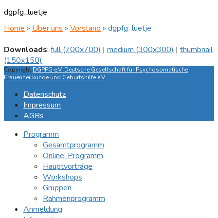
dgpfg_luetje
Home
»
Über uns
»
Vorstand
»
dgpfg_luetje
Downloads
:
full (700x700)
|
medium (300x300)
|
thumbnail
(150x150)
Copyright
DGPFG e.V. Deutsche Gesellschaft für Psychosomatische
Frauenheilkunde und Geburtshilfe e.V.
Datenschutz
Impressum
AGBs
Programm
Gesamtprogramm
Online-Programm
Hauptvorträge
Workshops
Gruppen
Rahmenprogramm
Anmeldung