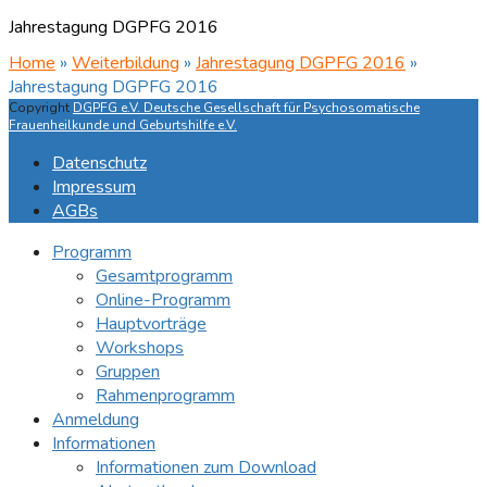
Jahrestagung DGPFG 2016
Home
»
Weiterbildung
»
Jahrestagung DGPFG 2016
»
Jahrestagung DGPFG 2016
Copyright
DGPFG e.V. Deutsche Gesellschaft für Psychosomatische
Frauenheilkunde und Geburtshilfe e.V.
Datenschutz
Impressum
AGBs
Programm
Gesamtprogramm
Online-Programm
Hauptvorträge
Workshops
Gruppen
Rahmenprogramm
Anmeldung
Informationen
Informationen zum Download