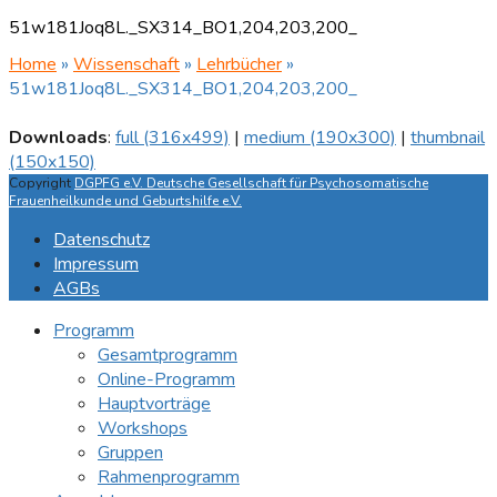
51w181Joq8L._SX314_BO1,204,203,200_
Home
»
Wissenschaft
»
Lehrbücher
»
51w181Joq8L._SX314_BO1,204,203,200_
Downloads
:
full (316x499)
|
medium (190x300)
|
thumbnail
(150x150)
Copyright
DGPFG e.V. Deutsche Gesellschaft für Psychosomatische
Frauenheilkunde und Geburtshilfe e.V.
Datenschutz
Impressum
AGBs
Programm
Gesamtprogramm
Online-Programm
Hauptvorträge
Workshops
Gruppen
Rahmenprogramm