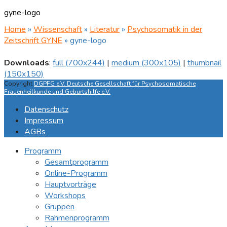
gyne-logo
Home
»
Wissenschaft
»
Literatur
»
Psychosomatik in der
Zeitschrift GYNE
»
gyne-logo
Downloads
:
full (700x244)
|
medium (300x105)
|
thumbnail
(150x150)
Copyright
DGPFG e.V. Deutsche Gesellschaft für Psychosomatische
Frauenheilkunde und Geburtshilfe e.V.
Datenschutz
Impressum
AGBs
Programm
Gesamtprogramm
Online-Programm
Hauptvorträge
Workshops
Gruppen
Rahmenprogramm