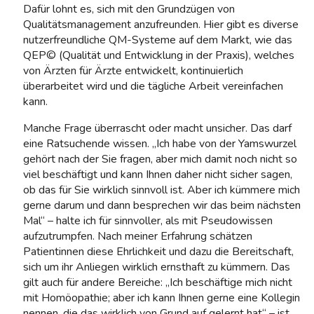
Dafür lohnt es, sich mit den Grundzügen von
Qualitätsmanagement anzufreunden. Hier gibt es diverse
nutzerfreundliche QM-Systeme auf dem Markt, wie das
QEP© (Qualität und Entwicklung in der Praxis), welches
von Ärzten für Ärzte entwickelt, kontinuierlich
überarbeitet wird und die tägliche Arbeit vereinfachen
kann.
Manche Frage überrascht oder macht unsicher. Das darf
eine Ratsuchende wissen. „Ich habe von der Yamswurzel
gehört nach der Sie fragen, aber mich damit noch nicht so
viel beschäftigt und kann Ihnen daher nicht sicher sagen,
ob das für Sie wirklich sinnvoll ist. Aber ich kümmere mich
gerne darum und dann besprechen wir das beim nächsten
Mal“ – halte ich für sinnvoller, als mit Pseudowissen
aufzutrumpfen. Nach meiner Erfahrung schätzen
Patientinnen diese Ehrlichkeit und dazu die Bereitschaft,
sich um ihr Anliegen wirklich ernsthaft zu kümmern. Das
gilt auch für andere Bereiche: „Ich beschäftige mich nicht
mit Homöopathie; aber ich kann Ihnen gerne eine Kollegin
nennen, die das wirklich von Grund auf gelernt hat“ – ist