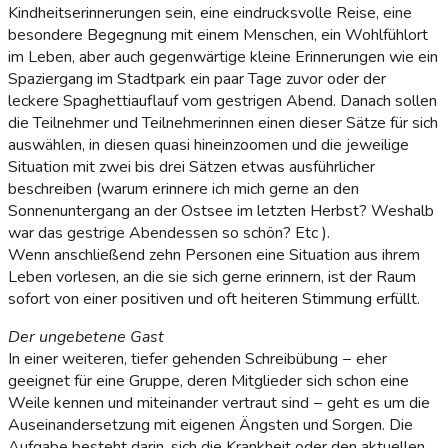
Kindheitserinnerungen sein, eine eindrucksvolle Reise, eine
besondere Begegnung mit einem Menschen, ein Wohlfühlort
im Leben, aber auch gegenwärtige kleine Erinnerungen wie ein
Spaziergang im Stadtpark ein paar Tage zuvor oder der
leckere Spaghettiauflauf vom gestrigen Abend. Danach sollen
die Teilnehmer und Teilnehmerinnen einen dieser Sätze für sich
auswählen, in diesen quasi hineinzoomen und die jeweilige
Situation mit zwei bis drei Sätzen etwas ausführlicher
beschreiben (warum erinnere ich mich gerne an den
Sonnenuntergang an der Ostsee im letzten Herbst? Weshalb
war das gestrige Abendessen so schön? Etc ).
Wenn anschließend zehn Personen eine Situation aus ihrem
Leben vorlesen, an die sie sich gerne erinnern, ist der Raum
sofort von einer positiven und oft heiteren Stimmung erfüllt.
Der ungebetene Gast
In einer weiteren, tiefer gehenden Schreibübung − eher
geeignet für eine Gruppe, deren Mitglieder sich schon eine
Weile kennen und miteinander vertraut sind − geht es um die
Auseinandersetzung mit eigenen Ängsten und Sorgen. Die
Aufgabe besteht darin, sich die Krankheit oder den aktuellen