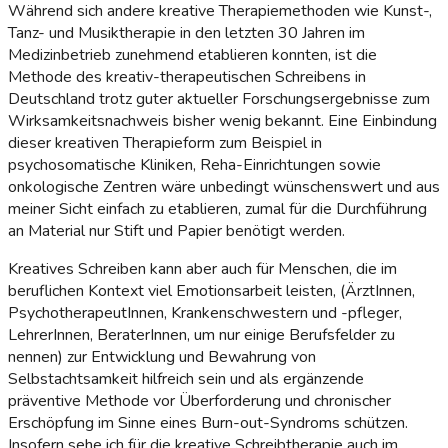
Während sich andere kreative Therapiemethoden wie Kunst-,
Tanz- und Musiktherapie in den letzten 30 Jahren im
Medizinbetrieb zunehmend etablieren konnten, ist die
Methode des kreativ-therapeutischen Schreibens in
Deutschland trotz guter aktueller Forschungsergebnisse zum
Wirksamkeitsnachweis bisher wenig bekannt. Eine Einbindung
dieser kreativen Therapieform zum Beispiel in
psychosomatische Kliniken, Reha-Einrichtungen sowie
onkologische Zentren wäre unbedingt wünschenswert und aus
meiner Sicht einfach zu etablieren, zumal für die Durchführung
an Material nur Stift und Papier benötigt werden.
Kreatives Schreiben kann aber auch für Menschen, die im
beruflichen Kontext viel Emotionsarbeit leisten, (ÄrztInnen,
PsychotherapeutInnen, Krankenschwestern und -pfleger,
LehrerInnen, BeraterInnen, um nur einige Berufsfelder zu
nennen) zur Entwicklung und Bewahrung von
Selbstachtsamkeit hilfreich sein und als ergänzende
präventive Methode vor Überforderung und chronischer
Erschöpfung im Sinne eines Burn-out-Syndroms schützen.
Insofern sehe ich für die kreative Schreibtherapie auch im