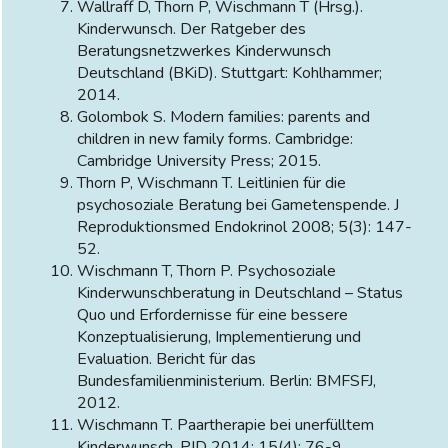
Wallraff D, Thorn P, Wischmann T (Hrsg.).
Kinderwunsch. Der Ratgeber des
Beratungsnetzwerkes Kinderwunsch
Deutschland (BKiD). Stuttgart: Kohlhammer;
2014.
Golombok S. Modern families: parents and
children in new family forms. Cambridge:
Cambridge University Press; 2015.
Thorn P, Wischmann T. Leitlinien für die
psychosoziale Beratung bei Gametenspende. J
Reproduktionsmed Endokrinol 2008; 5(3): 147-
52.
Wischmann T, Thorn P. Psychosoziale
Kinderwunschberatung in Deutschland – Status
Quo und Erfordernisse für eine bessere
Konzeptualisierung, Implementierung und
Evaluation. Bericht für das
Bundesfamilienministerium. Berlin: BMFSFJ,
2012.
Wischmann T. Paartherapie bei unerfülltem
Kinderwunsch. PID 2014; 15(4): 76-9.