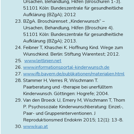
Ursachen, Behandlung, Hilfen (Broschüren 1-3).
51101 Köln: Bundeszentrale für gesundheitliche
Aufklärung (BZgA); 2012
BZgA. Broschürenset „Kinderwunsch“ –
Ursachen, Behandlung, Hilfen (Broschüre 4).
51101 Köln: Bundeszentrale für gesundheitliche
Aufklärung (BZgA); 2013.
Feibner T, Khaschei K. Hoffnung Kind. Wege zum
Wunschkind. Berlin: Stiftung Warentest; 2012.
www.leitlinien.net
www.informationsportal-kinderwunsch.de
www.ifb.bayern.de/publikationen/materialien.html
Stammer H, Verres R, Wischmann T.
Paarberatung und -therapie bei unerfülltem
Kinderwunsch. Göttingen: Hogrefe; 2004.
Van den Broeck U, Emery M, Wischmann T, Thorn
P. Psychosoziale Kinderwunschberatung: Einzel-,
Paar- und Gruppeninterventionen. J
Reproduktionsmed Endokrin 2015; 12(1): 13-8.
www.kup.at