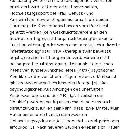
Aufklärung weiter fertilitätsschädigendes Verhalten
praktiziert wird (z.B. gestörtes Essverhalten,
Hochleistungssport der Frau, Genuss- und
Arzneimittel- sowie Drogenmissbrauch bei beiden
Partnern), die Konzeptionschancen vom Paar nicht
genutzt werden (kein Geschlechtsverkehr an den
fruchtbaren Tagen, nicht organisch bedingte sexuelle
Funktionsstörung) oder wenn eine medizinisch indizierte
Infertilitätsdiagnostik bzw. -therapie zwar bewusst
bejaht, sie aber nicht begonnen wird. Für eine nicht-
passagere Fertilitätsstörung, die nur als Folge eines
intensiven Kinderwunsches, eines (intra-)psychischen
Konfliktes oder von übermäßigem Stress erklärbar ist,
gibt es wissenschaftlich keinerlei Belege [5]. Die
psychologischen Auswirkungen des unerfüllten
Kinderwunsches und der ART („Achterbahn der
Gefühle“) werden häufig unterschätzt, so dass auch
darauf zurückzuführen sein kann, dass zwei Drittel aller
Patientinnen bereits nach dem zweiten
Behandlungszyklus die ART beendet – erfolgreich oder
erfolglos [3]. Nach neueren Studien erleben sich Frauen