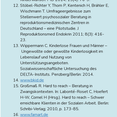
Stöbel-Richter Y, Thorn P, Kentenich H, Brähler E,
Wischmann T. Umfrageergebnisse zum
Stellenwert psychosozialer Beratung in
reproduktionsmedizinischen Zentren in
Deutschland – eine Pilotstudie. J
Reproduktionsmed Endokrin 2011; 8(3): 416-
23.
Wippermann C. Kinderlose Frauen und Männer –
Ungewollte oder gewollte Kinderlosigkeit im
Lebenslauf und Nutzung von
Unterstützungsangeboten.
Sozialwissenschaftliche Untersuchung des
DELTA-Instituts. Penzberg/Berlin: 2014.
www.bkid.de
Großmaß R. Hard to reach – Beratung in
Zwangskontexten. In: Labonté-Roset C, Hoefert
H-W, Cornel H (Hrsg.). Hard to reach – Schwer
erreichbare Klienten in der Sozialen Arbeit. Berlin:
Schribi-Verlag; 2010, p. 173-85.
www.famart.de