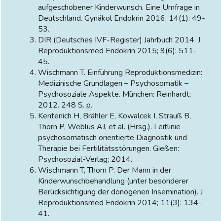
aufgeschobener Kinderwunsch. Eine Umfrage in
Deutschland. Gynäkol Endokrin 2016; 14(1): 49-
53.
DIR (Deutsches IVF-Register) Jahrbuch 2014. J
Reproduktionsmed Endokrin 2015; 9(6): 511-
45.
Wischmann T. Einführung Reproduktionsmedizin:
Medizinische Grundlagen – Psychosomatik –
Psychosoziale Aspekte. München: Reinhardt;
2012. 248 S. p.
Kentenich H, Brähler E, Kowalcek I, Strauß B,
Thorn P, Weblus AJ, et al. (Hrsg.). Leitlinie
psychosomatisch orientierte Diagnostik und
Therapie bei Fertilitätsstörungen. Gießen:
Psychosozial-Verlag; 2014.
Wischmann T, Thorn P. Der Mann in der
Kinderwunschbehandlung (unter besonderer
Berücksichtigung der donogenen Insemination). J
Reproduktionsmed Endokrin 2014; 11(3): 134-
41.