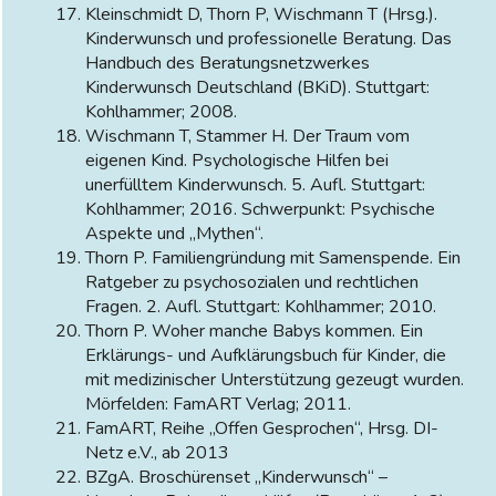
Kleinschmidt D, Thorn P, Wischmann T (Hrsg.).
Kinderwunsch und professionelle Beratung. Das
Handbuch des Beratungsnetzwerkes
Kinderwunsch Deutschland (BKiD). Stuttgart:
Kohlhammer; 2008.
Wischmann T, Stammer H. Der Traum vom
eigenen Kind. Psychologische Hilfen bei
unerfülltem Kinderwunsch. 5. Aufl. Stuttgart:
Kohlhammer; 2016. Schwerpunkt: Psychische
Aspekte und „Mythen“.
Thorn P. Familiengründung mit Samenspende. Ein
Ratgeber zu psychosozialen und rechtlichen
Fragen. 2. Aufl. Stuttgart: Kohlhammer; 2010.
Thorn P. Woher manche Babys kommen. Ein
Erklärungs- und Aufklärungsbuch für Kinder, die
mit medizinischer Unterstützung gezeugt wurden.
Mörfelden: FamART Verlag; 2011.
FamART, Reihe „Offen Gesprochen“, Hrsg. DI-
Netz e.V., ab 2013
BZgA. Broschürenset „Kinderwunsch“ –