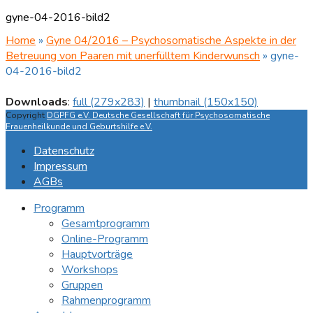
gyne-04-2016-bild2
Home
»
Gyne 04/2016 – Psychosomatische Aspekte in der
Betreuung von Paaren mit unerfülltem Kinderwunsch
»
gyne-
04-2016-bild2
Downloads
:
full (279x283)
|
thumbnail (150x150)
Copyright
DGPFG e.V. Deutsche Gesellschaft für Psychosomatische
Frauenheilkunde und Geburtshilfe e.V.
Datenschutz
Impressum
AGBs
Programm
Gesamtprogramm
Online-Programm
Hauptvorträge
Workshops
Gruppen
Rahmenprogramm