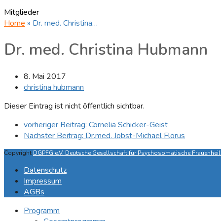
Mitglieder
Home
»
Dr. med. Christina…
Dr. med. Christina Hubmann
8. Mai 2017
christina hubmann
Dieser Eintrag ist nicht öffentlich sichtbar.
vorheriger Beitrag:
Cornelia Schicker-Geist
Nächster Beitrag:
Dr.med. Jobst-Michael Florus
Copyright
DGPFG e.V. Deutsche Gesellschaft für Psychosomatische Frauenheilk
Datenschutz
Impressum
AGBs
Programm