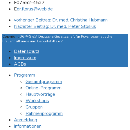
F
07552-4537
E
dr.florus@web.de
vorheriger Beitrag:
Dr. med. Christina Hubmann
Nächster Beitrag:
Dr. med. Peter Stosius
Copyright
DGPFG e.V. Deutsche Gesellschaft für Psychosomatische
Frauenheilkunde und Geburtshilfe e.V.
Datenschutz
Impressum
AGBs
Programm
Gesamtprogramm
Online-Programm
Hauptvorträge
Workshops
Gruppen
Rahmenprogramm
Anmeldung
Informationen